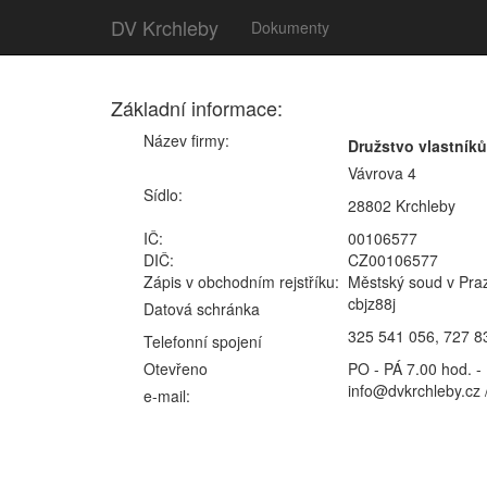
DV Krchleby
Dokumenty
Základní informace:
Název firmy:
Družstvo vlastník
Vávrova 4
Sídlo:
28802 Krchleby
IČ:
00106577
DIČ:
CZ00106577
Zápis v obchodním rejstříku:
Městský soud v Praz
cbjz88j
Datová schránka
325 541 056, 727 8
Telefonní spojení
Otevřeno
PO - PÁ 7.00 hod. -
info@dvkrchleby.cz 
e-mail: