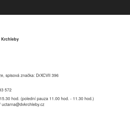
ů Krchleby
e, spisová značka: DrXCVII 396
33 572
 15.30 hod. (polední pauza 11.00 hod. - 11.30 hod.)
/ uctarna@dvkrchleby.cz